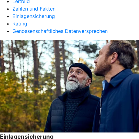
Leitbild
Zahlen und Fakten
Einlagensicherung
Rating
Genossenschaftliches Datenversprechen
Einlagensicherung