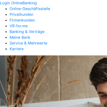
Login OnlineBanking
Online-Geschäftsstelle
Privatkunden
Firmenkunden
VR-for.me
Banking & Verträge
Meine Bank
Service & Mehrwerte
Karriere