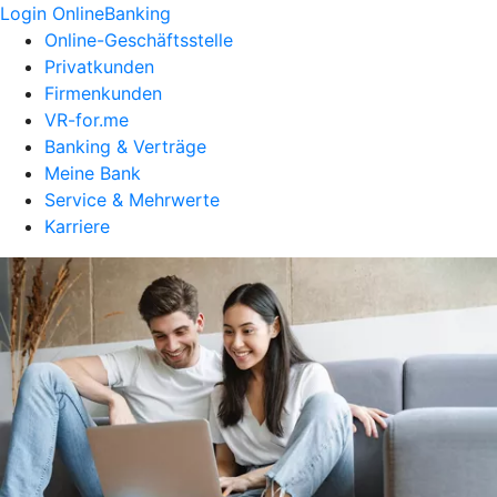
Login OnlineBanking
Online-Geschäftsstelle
Privatkunden
Firmenkunden
VR-for.me
Banking & Verträge
Meine Bank
Service & Mehrwerte
Karriere